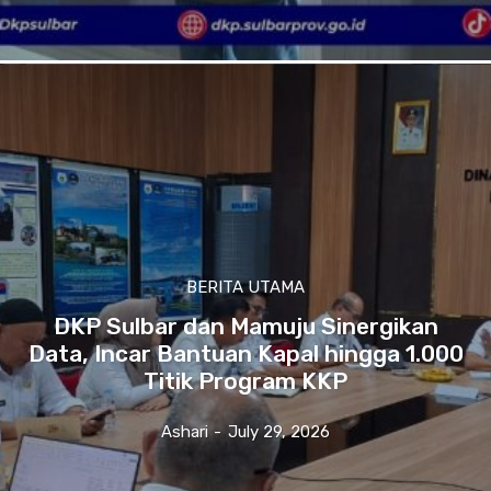
BERITA UTAMA
DKP Sulbar dan Mamuju Sinergikan
Data, Incar Bantuan Kapal hingga 1.000
Titik Program KKP
Ashari
-
July 29, 2026