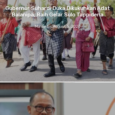
Gubernur Suhardi Duka Dikukuhkan Adat
Balanipa, Raih Gelar Sulo Tappidena
Mursyid
-
August 5, 2026