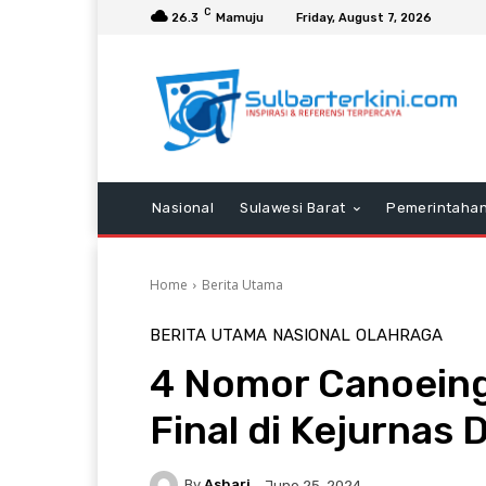
C
26.3
Mamuju
Friday, August 7, 2026
Nasional
Sulawesi Barat
Pemerintaha
Home
Berita Utama
BERITA UTAMA
NASIONAL
OLAHRAGA
4 Nomor Canoeing 
Final di Kejurnas
By
Ashari
June 25, 2024