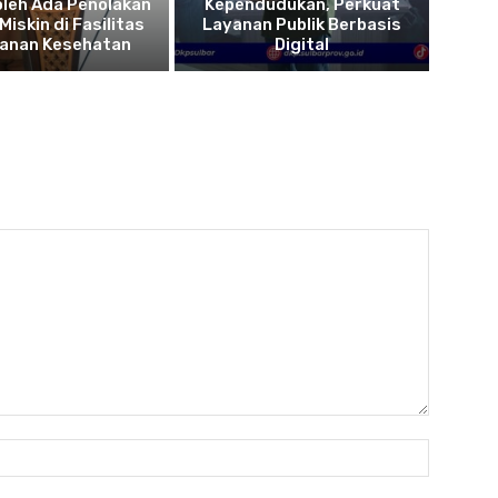
oleh Ada Penolakan
Kependudukan, Perkuat
Miskin di Fasilitas
Layanan Publik Berbasis
yanan Kesehatan
Digital
Name:*