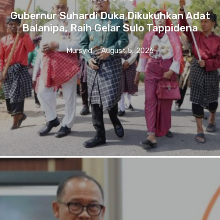
Gubernur Suhardi Duka Dikukuhkan Adat
Balanipa, Raih Gelar Sulo Tappidena
Mursyid
-
August 5, 2026