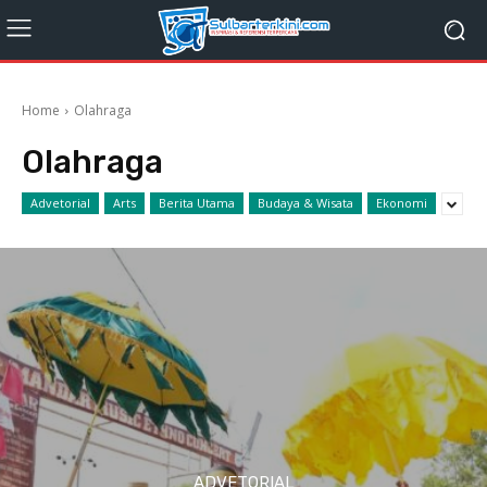
Home
Olahraga
Olahraga
Advetorial
Arts
Berita Utama
Budaya & Wisata
Ekonomi
ADVETORIAL