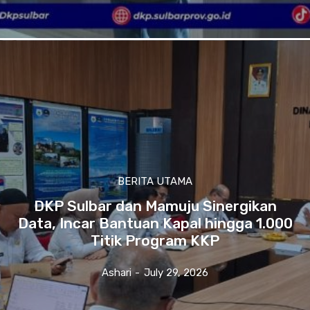
BERITA UTAMA
DKP Sulbar dan Mamuju Sinergikan
Data, Incar Bantuan Kapal hingga 1.000
Titik Program KKP
Ashari
-
July 29, 2026