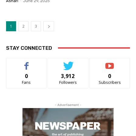
Ashari
-
June 29, 2025
1
2
3
STAY CONNECTED
0
3,912
0
Fans
Followers
Subscribers
- Advertisement -