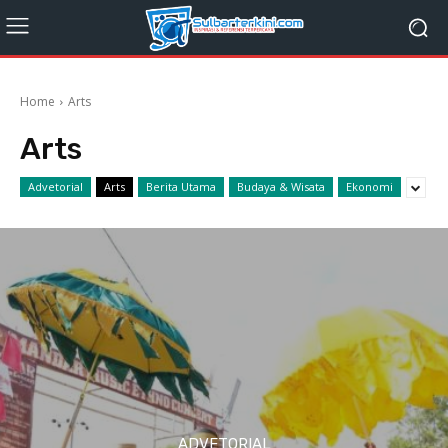
Home
Arts
Arts
Advetorial
Arts
Berita Utama
Budaya & Wisata
Ekonomi
ADVETORIAL