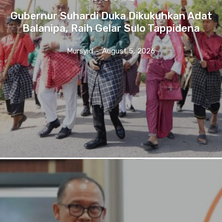
Gubernur Suhardi Duka Dikukuhkan Adat
Balanipa, Raih Gelar Sulo Tappidena
Mursyid
-
August 5, 2026