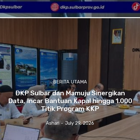
BERITA UTAMA
DKP Sulbar dan Mamuju Sinergikan
Data, Incar Bantuan Kapal hingga 1.000
Titik Program KKP
Ashari
-
July 29, 2026