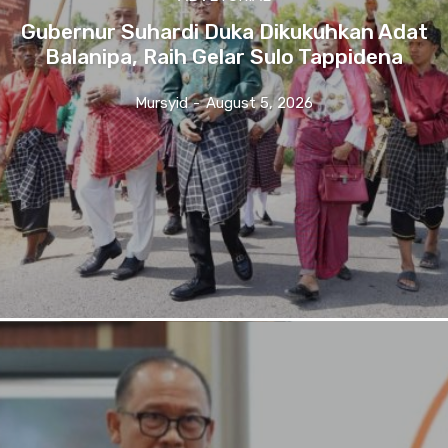
Gubernur Suhardi Duka Dikukuhkan Adat
Balanipa, Raih Gelar Sulo Tappidena
Mursyid
-
August 5, 2026