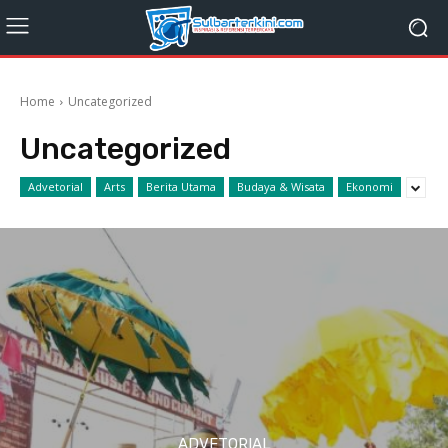
Home
Uncategorized
Uncategorized
Advetorial
Arts
Berita Utama
Budaya & Wisata
Ekonomi
ADVETORIAL