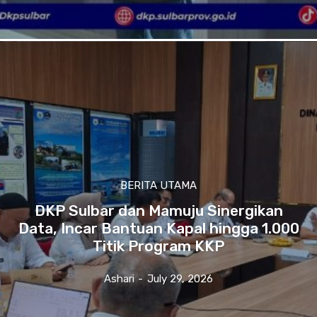
BERITA UTAMA
DKP Sulbar dan Mamuju Sinergikan
Data, Incar Bantuan Kapal hingga 1.000
Titik Program KKP
Ashari
-
July 29, 2026