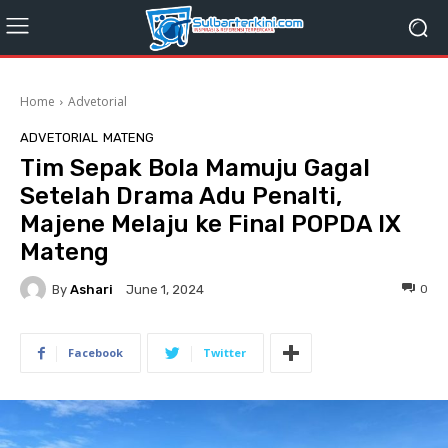
Home
Advetorial
ADVETORIAL
MATENG
Tim Sepak Bola Mamuju Gagal
Setelah Drama Adu Penalti,
Majene Melaju ke Final POPDA IX
Mateng
By
Ashari
0
June 1, 2024
Facebook
Twitter