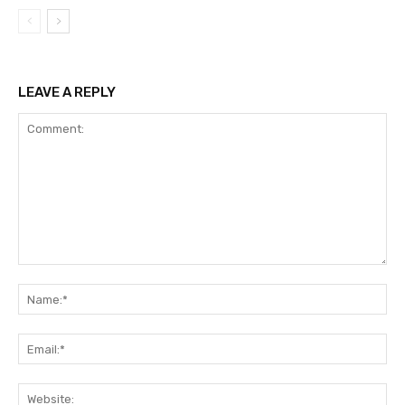
LEAVE A REPLY
Comment:
Na
Ema
Web