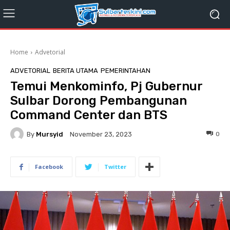
Home
Advetorial
ADVETORIAL
BERITA UTAMA
PEMERINTAHAN
Temui Menkominfo, Pj Gubernur
Sulbar Dorong Pembangunan
Command Center dan BTS
By
Mursyid
0
November 23, 2023
Facebook
Twitter