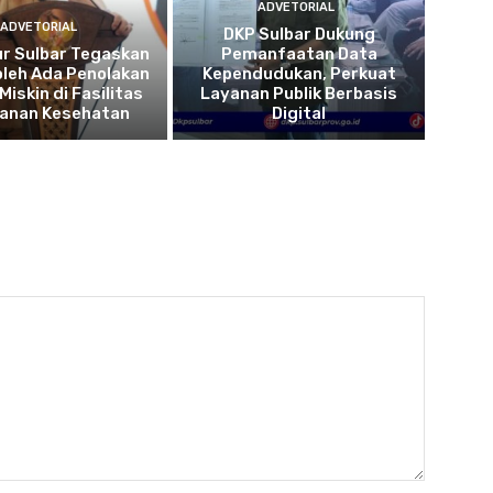
ADVETORIAL
ADVETORIAL
DKP Sulbar Dukung
r Sulbar Tegaskan
Pemanfaatan Data
oleh Ada Penolakan
Kependudukan, Perkuat
Miskin di Fasilitas
Layanan Publik Berbasis
yanan Kesehatan
Digital