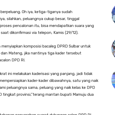
p berpeluang. Oh iya, ketiga-tiganya sudah
a, silahkan, peluangnya cukup besar, tinggal
proses pencalonan itu, bisa mendapatkan suara yang
 saat dikonfirmasi via telepon, Kamis (29/12).
h menyiapkan komposisi bacaleg DPRD Sulbar untuk
dan Mateng, jika nantinya tiga kader tersebut
acalon DPD RI.
rat ini melakukan kaderisasi yang panjang, jadi tidak
u mempersiapkan kader-kader dibawahnya, satu yang naik
 kami peluangnya sama, peluang yang naik kelas ke DPD
D tingkat provinsi,”terang mantan bupati Mamuju dua
p tahapan penyerahan syarat dukungan calon DPD RI