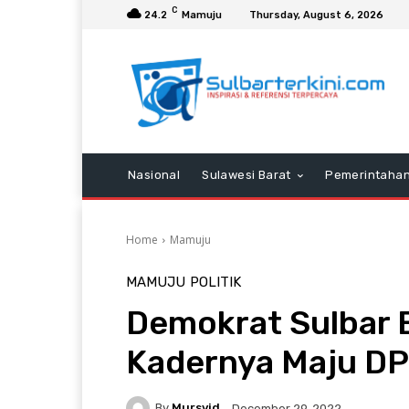
C
24.2
Mamuju
Thursday, August 6, 2026
Nasional
Sulawesi Barat
Pemerintaha
Home
Mamuju
MAMUJU
POLITIK
Demokrat Sulbar B
Kadernya Maju DP
By
Mursyid
December 29, 2022