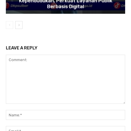
Kependudukan, Perkuat Layanan Publik
Berbasis Digital
LEAVE A REPLY
Comment:
Na
Ema