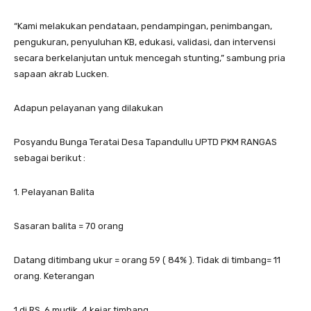
“Kami melakukan pendataan, pendampingan, penimbangan,
pengukuran, penyuluhan KB, edukasi, validasi, dan intervensi
secara berkelanjutan untuk mencegah stunting,” sambung pria
sapaan akrab Lucken.
Adapun pelayanan yang dilakukan
Posyandu Bunga Teratai Desa Tapandullu UPTD PKM RANGAS
sebagai berikut :
1. Pelayanan Balita
Sasaran balita = 70 orang
Datang ditimbang ukur = orang 59 ( 84% ). Tidak di timbang= 11
orang. Keterangan
1 di RS, 6 mudik, 4 kejar timbang