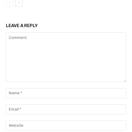
LEAVE A REPLY
Comment:
Na
Ema
Web