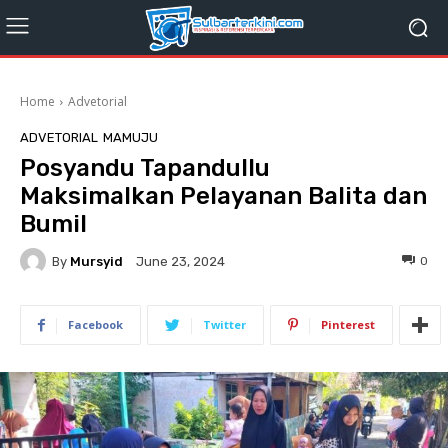
Home
Advetorial
ADVETORIAL
MAMUJU
Posyandu Tapandullu
Maksimalkan Pelayanan Balita dan
Bumil
By
Mursyid
0
June 23, 2024
Facebook
Twitter
Pinterest