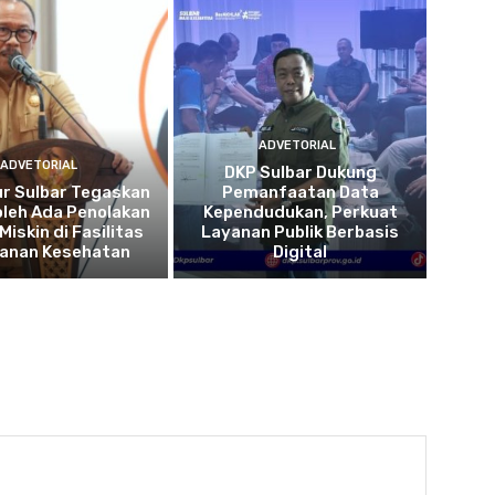
ADVETORIAL
ADVETORIAL
DKP Sulbar Dukung
r Sulbar Tegaskan
Pemanfaatan Data
oleh Ada Penolakan
Kependudukan, Perkuat
Miskin di Fasilitas
Layanan Publik Berbasis
yanan Kesehatan
Digital