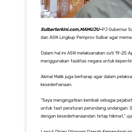
Sulbarterkini.com,MAMUJU–
PJ Gubernur S
dan ASN Lingkup Pemprov Sulbar agar mematuh
Dalam hal ini ASN melaksanakan cuti 19-25 A
menggunakan fasilitas negara untuk kepentin
Akmal Malik juga berharap agar dalam pelaksan
kesederhanaan.
“Saya mengingatkan kembali sebagai pejaba
untuk taat peraturan perundang undangan. S
dengan kesederhanaandan tetap hikmat,” ujar
Lanjut Dirjen Otonomi Daerah Kemendagri ini 