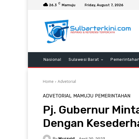
C
26.3
Mamuju
Friday, August 7, 2026
Nasional
Sulawesi Barat
Pemerintaha
Home
Advetorial
ADVETORIAL
MAMUJU
PEMERINTAHAN
Pj. Gubernur Minta
Dengan Kesederh
By
Mursyid
April 20, 2023