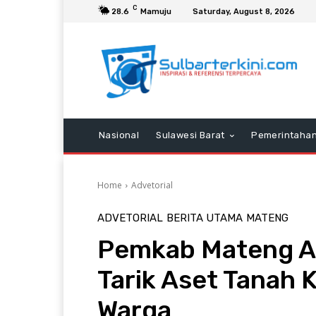
C
28.6
Mamuju
Saturday, August 8, 2026
Nasional
Sulawesi Barat
Pemerintaha
Home
Advetorial
ADVETORIAL
BERITA UTAMA
MATENG
Pemkab Mateng Ak
Tarik Aset Tanah 
Warga