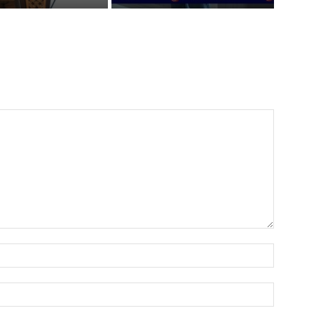
Name:*
Email:*