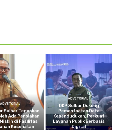
ADVETORIAL
ADVETORIAL
DKP Sulbar Dukung
r Sulbar Tegaskan
Pemanfaatan Data
oleh Ada Penolakan
Kependudukan, Perkuat
Miskin di Fasilitas
Layanan Publik Berbasis
yanan Kesehatan
Digital