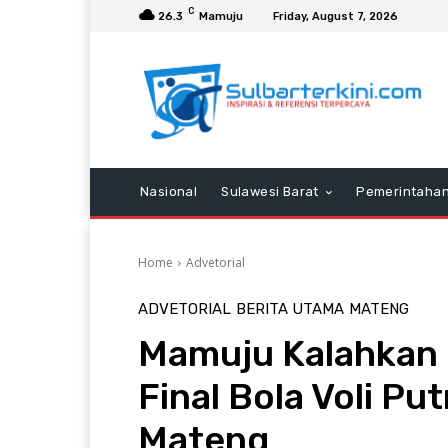
C
26.3
Mamuju
Friday, August 7, 2026
Nasional
Sulawesi Barat
Pemerintaha
Home
Advetorial
ADVETORIAL
BERITA UTAMA
MATENG
Mamuju Kalahkan
Final Bola Voli Pu
Mateng