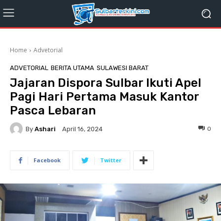
Home
Advetorial
ADVETORIAL
BERITA UTAMA
SULAWESI BARAT
Jajaran Dispora Sulbar Ikuti Apel
Pagi Hari Pertama Masuk Kantor
Pasca Lebaran
By
Ashari
0
April 16, 2024
Facebook
Twitter