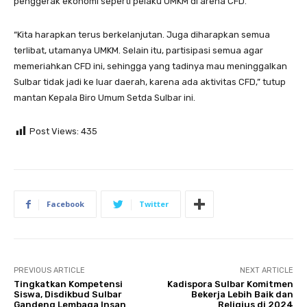
penggerak ekonomi seperti pelaku UMKM di arena CFD.
“Kita harapkan terus berkelanjutan. Juga diharapkan semua
terlibat, utamanya UMKM. Selain itu, partisipasi semua agar
memeriahkan CFD ini, sehingga yang tadinya mau meninggalkan
Sulbar tidak jadi ke luar daerah, karena ada aktivitas CFD,” tutup
mantan Kepala Biro Umum Setda Sulbar ini.
Post Views:
435
Facebook
Twitter
PREVIOUS ARTICLE
NEXT ARTICLE
Tingkatkan Kompetensi
Kadispora Sulbar Komitmen
Siswa, Disdikbud Sulbar
Bekerja Lebih Baik dan
Gandeng Lembaga Insan
Religius di 2024