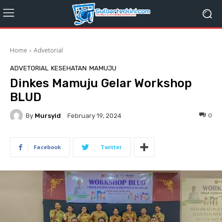
Home
Advetorial
ADVETORIAL
KESEHATAN
MAMUJU
Dinkes Mamuju Gelar Workshop
BLUD
By
Mursyid
0
February 19, 2024
Facebook
Twitter