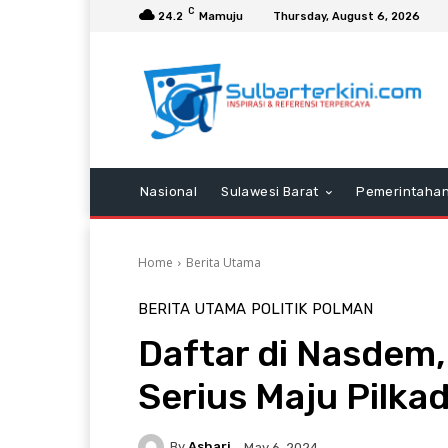
C
24.2
Mamuju
Thursday, August 6, 2026
Nasional
Sulawesi Barat
Pemerintaha
Home
Berita Utama
BERITA UTAMA
POLITIK
POLMAN
Daftar di Nasdem
Serius Maju Pilka
By
Ashari
May 6, 2024