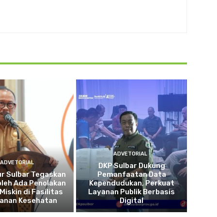
ADVETORIAL
ADVETORIAL
DKP Sulbar Dukung
r Sulbar Tegaskan
Pemanfaatan Data
oleh Ada Penolakan
Kependudukan, Perkuat
Miskin di Fasilitas
Layanan Publik Berbasis
yanan Kesehatan
Digital