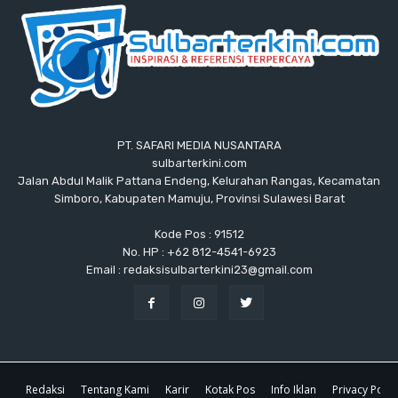
PT. SAFARI MEDIA NUSANTARA
sulbarterkini.com
Jalan Abdul Malik Pattana Endeng, Kelurahan Rangas, Kecamatan
Simboro, Kabupaten Mamuju, Provinsi Sulawesi Barat
Kode Pos : 91512
No. HP : +62 812-4541-6923
Email : redaksisulbarterkini23@gmail.com
Redaksi
Tentang Kami
Karir
Kotak Pos
Info Iklan
Privacy Polic