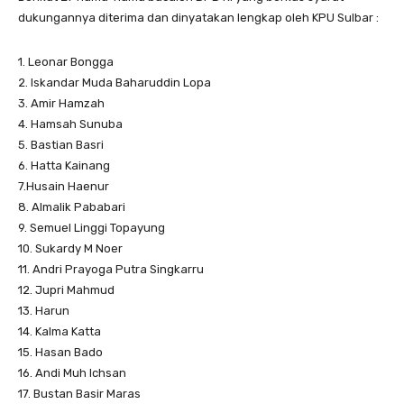
dukungannya diterima dan dinyatakan lengkap oleh KPU Sulbar :
1. Leonar Bongga
2. Iskandar Muda Baharuddin Lopa
3. Amir Hamzah
4. Hamsah Sunuba
5. Bastian Basri
6. Hatta Kainang
7.Husain Haenur
8. Almalik Pababari
9. Semuel Linggi Topayung
10. Sukardy M Noer
11. Andri Prayoga Putra Singkarru
12. Jupri Mahmud
13. Harun
14. Kalma Katta
15. Hasan Bado
16. Andi Muh Ichsan
17. Bustan Basir Maras