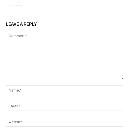
LEAVE A REPLY
Comment:
Na
Ema
Web