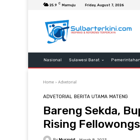
C
25.9
Mamuju
Friday, August 7, 2026
Nasional
Sulawesi Barat
Pemerintaha
Home
Advetorial
ADVETORIAL
BERITA UTAMA
MATENG
Bareng Sekda, Bup
Rising Fellowongs
By
Mursyid
March 8, 2023