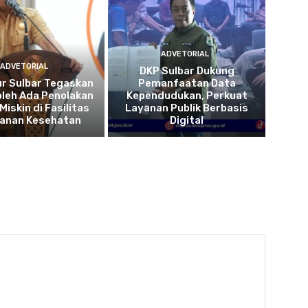
ADVETORIAL
ADVETORIAL
DKP Sulbar Dukung
r Sulbar Tegaskan
Pemanfaatan Data
oleh Ada Penolakan
Kependudukan, Perkuat
Miskin di Fasilitas
Layanan Publik Berbasis
yanan Kesehatan
Digital