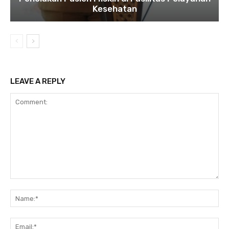
Kesehatan
LEAVE A REPLY
Comment:
Na
Ema