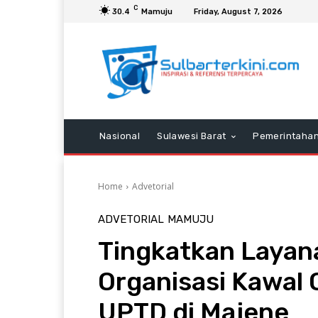
C
30.4
Mamuju
Friday, August 7, 2026
Nasional
Sulawesi Barat
Pemerintaha
Home
Advetorial
ADVETORIAL
MAMUJU
Tingkatkan Layana
Organisasi Kawal O
UPTD di Majene