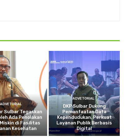
ADVETORIAL
ADVETORIAL
DKP Sulbar Dukung
r Sulbar Tegaskan
Pemanfaatan Data
oleh Ada Penolakan
Kependudukan, Perkuat
Miskin di Fasilitas
Layanan Publik Berbasis
yanan Kesehatan
Digital