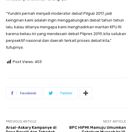
“Yundini pernah menjadi moderator debat Pilgub 2017, jadi
keinginan kami adalah ingin menggabungkan debat tahun tahun
lalu, kalau ditanya mengapa kami menghadirkan mantan KPU RI
karena beliau ini yang mendesain debat Pilpres 2019, kita satukan
perpsektif nasional dan daerah terkait proses debat kita,”
tutupnya.
Post Views:
403
Facebook
Twitter
PREVIOUS ARTICLE
NEXT ARTICLE
Arsal-Askary Kampanye di
BPC HIPMI Mamuju Umumkan
Desa Paraili dan Tobadak,
Caketum Muscab ke VI,