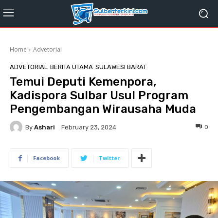
Home
Advetorial
ADVETORIAL
BERITA UTAMA
SULAWESI BARAT
Temui Deputi Kemenpora,
Kadispora Sulbar Usul Program
Pengembangan Wirausaha Muda
By
Ashari
0
February 23, 2024
Facebook
Twitter