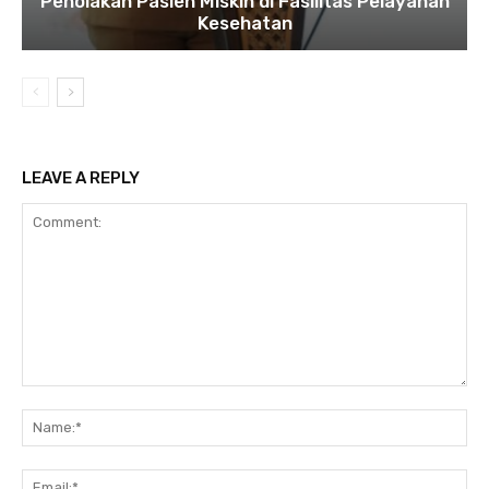
Penolakan Pasien Miskin di Fasilitas Pelayanan
Kesehatan
LEAVE A REPLY
Comment:
Na
Ema