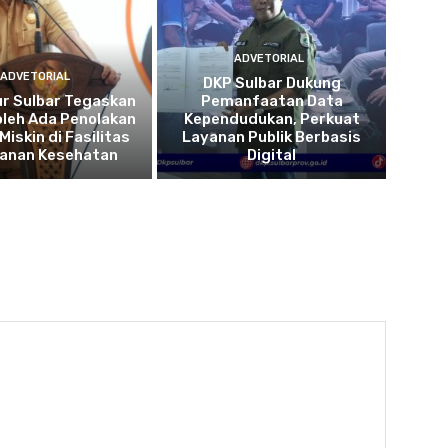
ADVETORIAL
ADVETORIAL
DKP Sulbar Dukung
r Sulbar Tegaskan
Pemanfaatan Data
oleh Ada Penolakan
Kependudukan, Perkuat
Miskin di Fasilitas
Layanan Publik Berbasis
yanan Kesehatan
Digital