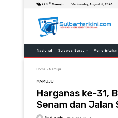
C
27.3
Mamuju
Wednesday, August 5, 2026
Nasional
Sulawesi Barat
Pemerintaha
Home
Mamuju
MAMUJU
Harganas ke-31, 
Senam dan Jalan 
By
Mursyid
August 4, 2024