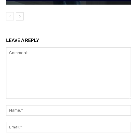
LEAVE A REPLY
Comment:
Na
Ema