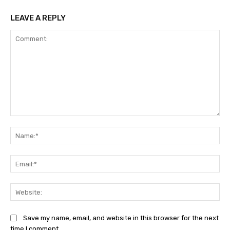
LEAVE A REPLY
Comment:
Na
Ema
Web
Save my name, email, and website in this browser for the next
time I comment.