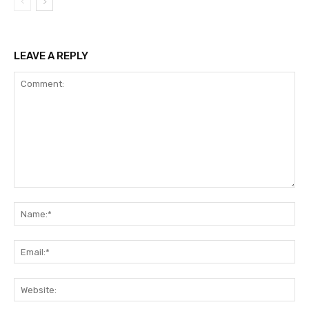
LEAVE A REPLY
Comment:
Na
Ema
Web