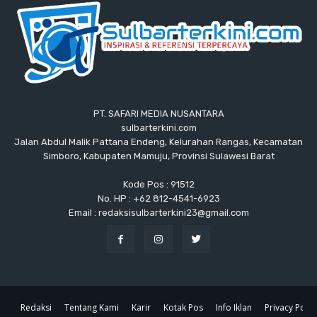
PT. SAFARI MEDIA NUSANTARA
sulbarterkini.com
Jalan Abdul Malik Pattana Endeng, Kelurahan Rangas, Kecamatan
Simboro, Kabupaten Mamuju, Provinsi Sulawesi Barat
Kode Pos : 91512
No. HP : +62 812-4541-6923
Email : redaksisulbarterkini23@gmail.com
Redaksi
Tentang Kami
Karir
Kotak Pos
Info Iklan
Privacy Polic