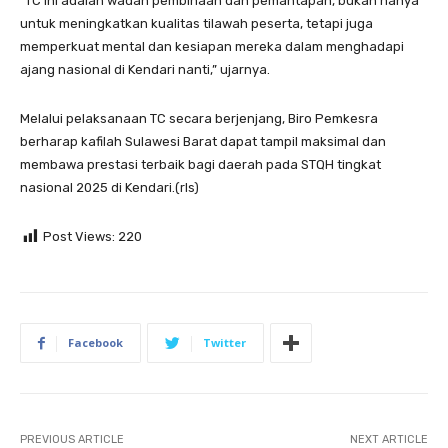
“TC ini adalah wadah pembinaan dan pemantapan, bukan hanya
untuk meningkatkan kualitas tilawah peserta, tetapi juga
memperkuat mental dan kesiapan mereka dalam menghadapi
ajang nasional di Kendari nanti,” ujarnya.
Melalui pelaksanaan TC secara berjenjang, Biro Pemkesra
berharap kafilah Sulawesi Barat dapat tampil maksimal dan
membawa prestasi terbaik bagi daerah pada STQH tingkat
nasional 2025 di Kendari.(rls)
Post Views:
220
Facebook
Twitter
PREVIOUS ARTICLE
NEXT ARTICLE