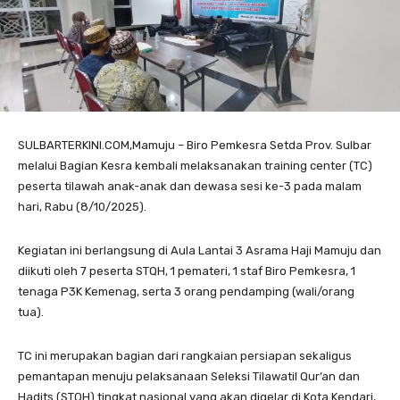
SULBARTERKINI.COM,Mamuju – Biro Pemkesra Setda Prov. Sulbar
melalui Bagian Kesra kembali melaksanakan training center (TC)
peserta tilawah anak-anak dan dewasa sesi ke-3 pada malam
hari, Rabu (8/10/2025).
Kegiatan ini berlangsung di Aula Lantai 3 Asrama Haji Mamuju dan
diikuti oleh 7 peserta STQH, 1 pemateri, 1 staf Biro Pemkesra, 1
tenaga P3K Kemenag, serta 3 orang pendamping (wali/orang
tua).
TC ini merupakan bagian dari rangkaian persiapan sekaligus
pemantapan menuju pelaksanaan Seleksi Tilawatil Qur’an dan
Hadits (STQH) tingkat nasional yang akan digelar di Kota Kendari,