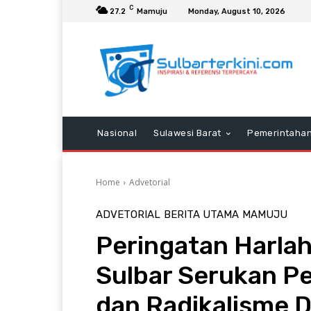
C
27.2
Mamuju
Monday, August 10, 2026
Nasional
Sulawesi Barat
Pemerintaha
Home
Advetorial
ADVETORIAL
BERITA UTAMA
MAMUJU
Peringatan Harla
Sulbar Serukan P
dan Radikalisme Di