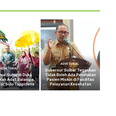
ADVETORIAL
ADVETORIAL
Gubernur Sulbar Tegaskan
nur Suhardi Duka
Tidak Boleh Ada Penolakan
kan Adat Balanipa,
Pasien Miskin di Fasilitas
lar Sulo Tappidena
Pelayanan Kesehatan