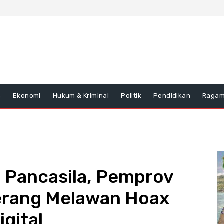
n
Ekonomi
Hukum & Kriminal
Politik
Pendidikan
Raga
h Pancasila, Pemprov
erang Melawan Hoax
gital