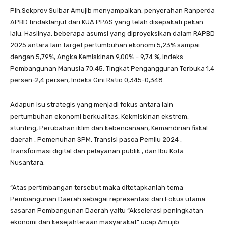
Plh.Sekprov Sulbar Amujib menyampaikan, penyerahan Ranperda
APBD tindaklanjut dari KUA PPAS yang telah disepakati pekan
lalu. Hasilnya, beberapa asumsi yang diproyeksikan dalam RAPBD
2025 antara lain target pertumbuhan ekonomi 5,23% sampai
dengan 5,79%, Angka Kemiskinan 9,00% – 9,74 %, Indeks
Pembangunan Manusia 70,45, Tingkat Pengangguran Terbuka 1,4
persen-2,4 persen, Indeks Gini Ratio 0,345-0,348.
Adapun isu strategis yang menjadi fokus antara lain
pertumbuhan ekonomi berkualitas, Kekmiskinan ekstrem,
stunting, Perubahan iklim dan kebencanaan, Kemandirian fiskal
daerah , Pemenuhan SPM, Transisi pasca Pemilu 2024 ,
Transformasi digital dan pelayanan publik , dan Ibu Kota
Nusantara.
“Atas pertimbangan tersebut maka ditetapkanlah tema
Pembangunan Daerah sebagai representasi dari Fokus utama
sasaran Pembangunan Daerah yaitu “Akselerasi peningkatan
ekonomi dan kesejahteraan masyarakat” ucap Amujib.