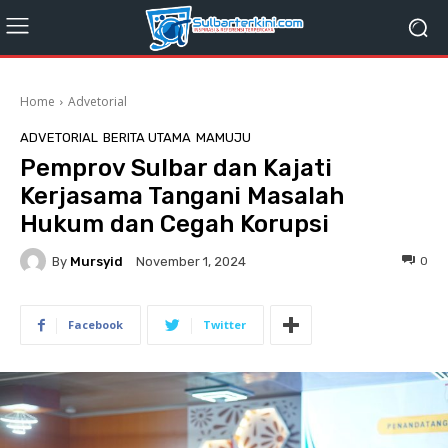
Home
Advetorial
ADVETORIAL
BERITA UTAMA
MAMUJU
Pemprov Sulbar dan Kajati
Kerjasama Tangani Masalah
Hukum dan Cegah Korupsi
By
Mursyid
0
November 1, 2024
Facebook
Twitter