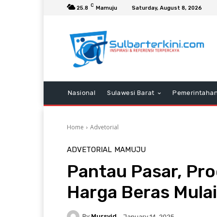
C
25.8
Mamuju
Saturday, August 8, 2026
Nasional
Sulawesi Barat
Pemerintaha
Home
Advetorial
ADVETORIAL
MAMUJU
Pantau Pasar, Pro
Harga Beras Mulai
By
Mursyid
January 14, 2025