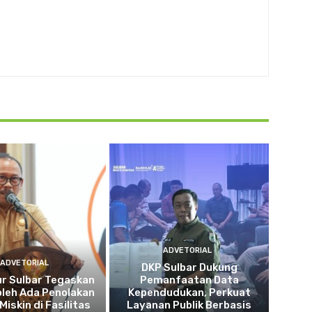
ADVETORIAL
ADVETORIAL
DKP Sulbar Dukung
r Sulbar Tegaskan
Pemanfaatan Data
oleh Ada Penolakan
Kependudukan, Perkuat
Miskin di Fasilitas
Layanan Publik Berbasis