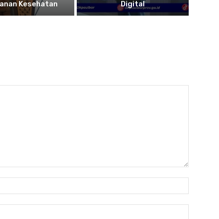
yanan Kesehatan
Digital
Name:*
Email:*