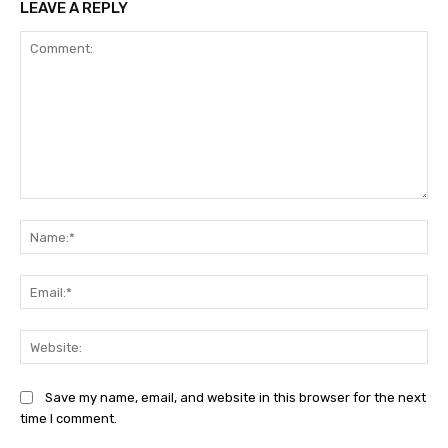
LEAVE A REPLY
Comment:
Na
Ema
Web
Save my name, email, and website in this browser for the next
time I comment.