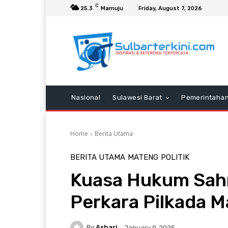
C
25.3
Mamuju
Friday, August 7, 2026
Nasional
Sulawesi Barat
Pemerintaha
Home
Berita Utama
BERITA UTAMA
MATENG
POLITIK
Kuasa Hukum Sah
Perkara Pilkada M
By
Ashari
January 9, 2025