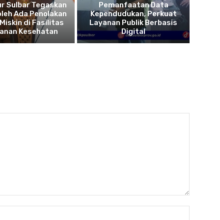
r Sulbar Tegaskan
Pemanfaatan Data
oleh Ada Penolakan
Kependudukan, Perkuat
Miskin di Fasilitas
Layanan Publik Berbasis
yanan Kesehatan
Digital
Name:*