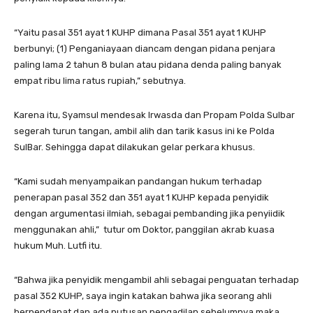
“Yaitu pasal 351 ayat 1 KUHP dimana Pasal 351 ayat 1 KUHP
berbunyi; (1) Penganiayaan diancam dengan pidana penjara
paling lama 2 tahun 8 bulan atau pidana denda paling banyak
empat ribu lima ratus rupiah,” sebutnya.
Karena itu, Syamsul mendesak Irwasda dan Propam Polda Sulbar
segerah turun tangan, ambil alih dan tarik kasus ini ke Polda
SulBar. Sehingga dapat dilakukan gelar perkara khusus.
“Kami sudah menyampaikan pandangan hukum terhadap
penerapan pasal 352 dan 351 ayat 1 KUHP kepada penyidik
dengan argumentasi ilmiah, sebagai pembanding jika penyiidik
menggunakan ahli,” tutur om Doktor, panggilan akrab kuasa
hukum Muh. Lutfi­ itu.
“Bahwa jika penyidik mengambil ahli sebagai penguatan terhadap
pasal 352 KUHP, saya ingin katakan bahwa jika seorang ahli
berpendapat dan ada putusan pengadilan sebelumnya maka