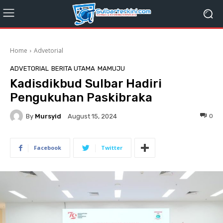
Home
Advetorial
ADVETORIAL
BERITA UTAMA
MAMUJU
Kadisdikbud Sulbar Hadiri
Pengukuhan Paskibraka
By
Mursyid
0
August 15, 2024
Facebook
Twitter