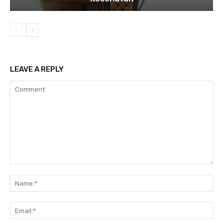
LEAVE A REPLY
Comment:
Na
Ema