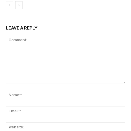
LEAVE A REPLY
Comment:
Na
Ema
Web