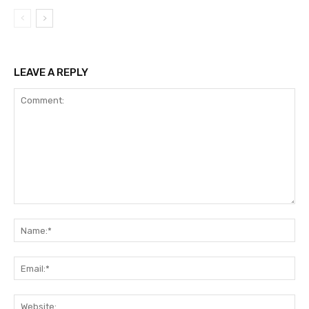
LEAVE A REPLY
Comment:
Na
Ema
Web