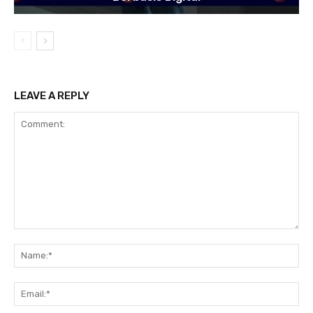
LEAVE A REPLY
Comment:
Na
Ema