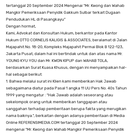
tertanggal 20 September 2024 Mengenai “Mr. Kwong dan Wahab
Mangkir Pemeriksaan Penyidik Gakkum Sulbar terkait Dugaan
Pendudukan HL di Pasangkayu”
Dengan hormat,
Kami, Advokat dan Konsultan Hukum, berkantor pada Kantor
Hukum OTTO CORNELIS KALIGIS & ASSOCIATES, beralamat di Jalan
Majapahit No. 18-20, Kompleks Majapahit Permai Blok B 122-123,
Jakarta Pusat, dalam hal ini bertindak untuk dan atas nama Mr.
YOUNG KYU YOU dan Mr. KWON KIPUP dan WAHAB TOLA,
berdasarkan Surat Kuasa Khusus, dengan ini menyampaikan hal-
hal sebagai berikut:
1. Bahwa melalui surat ini Klien kami memberikan Hak Jawab
sebagaimana diatur pada Pasal 1 angka 11 UU Pers No. 40s Tahun
1999 yang mengatur : “Hak Jawab adalah seseorang atau
sekelompok orang untuk memberikan tanggapan atau
sanggahan terhadap pemberitaan berupa fakta yang merugikan
nama baiknya.”, berkaitan dengan adanya pemberitaan di Media
Online REFERENSIMEDIA.COM tertanggal 20 September 2024
mengenai “Mr. Kwong dan Wahab Mangkir Pemeriksaan Penyidik