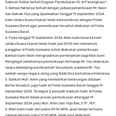
Gakkum Sulbar terkait Dugaan Pendudukan HL di Pasangkayu”;
3. Bahwa faktanya terkait dengan jadwal pemeriksaan Mr. Kwon
dan Wahab Tola yang dijadwalkan tanggal 19 September 2024,
kami selaku Kuasa Hukum telah berkoordinasi dengan Polda
Sulawesi Barat agar pemeriksaan tersebut dilakukan di Polda
Sulawesi Barat.
4. Pada tanggal 19 September 2024, Klien kami beserta kami
selaku Kuasa Hukum telah hadir jam 09.00 dan memenuhi
panggilan di Polda Sulawesi untuk dilakukan pemeriksaan.
Bahkan kami telah menghadirkan penterjemah bagi Klien kami.
Mengingat sebelumnya pemeriksaan terhadap Mr. You dilakukan
tanpa didampingi penterjemah tersumpah, padahal Mr. You
adalah warga negara asing yang tidak bisa berbahasa Indonesia;
5. Bahkan Muh. Amin yang memberikan keterangan didalam
Berita tersebut, juga hadir di Polda Sulawesi Barat tanggal 19
September 2024. Terdapat 2 penyidik Gakkum hadir di Polda
Sulawesi Barat dalam proses pemeriksaan ditanggal 19
September 2024 yaitu Muh. Amin dan Yopi Bali, S.TP., M.P.
6. Klien kami hadir dari pukul 09.00 WITA, akan tetapi ternyata
sampai dengan pukul 12.00 WITA, tidak juga dilakukan