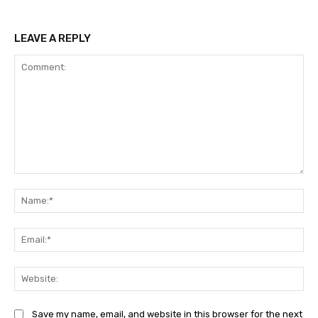
LEAVE A REPLY
Comment:
Na
Ema
Web
Save my name, email, and website in this browser for the next