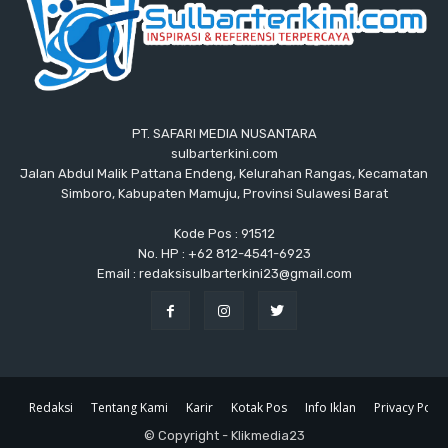
PT. SAFARI MEDIA NUSANTARA
sulbarterkini.com
Jalan Abdul Malik Pattana Endeng, Kelurahan Rangas, Kecamatan
Simboro, Kabupaten Mamuju, Provinsi Sulawesi Barat
Kode Pos : 91512
No. HP : +62 812-4541-6923
Email : redaksisulbarterkini23@gmail.com
Redaksi
Tentang Kami
Karir
Kotak Pos
Info Iklan
Privacy Polic
© Copyright - Klikmedia23