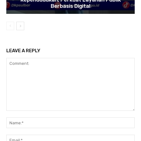
Berbasis Digital
LEAVE A REPLY
Comment:
Na
Ema