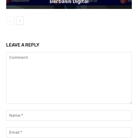
Berbasis Digital
LEAVE A REPLY
Comment:
Na
Ema