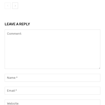
LEAVE A REPLY
Comment:
Na
Ema
Web