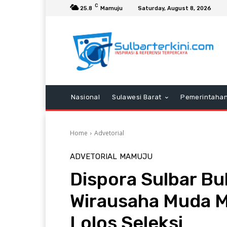
C
25.8
Mamuju
Saturday, August 8, 2026
Nasional
Sulawesi Barat
Pemerintaha
Home
Advetorial
ADVETORIAL
MAMUJU
Dispora Sulbar Bu
Wirausaha Muda M
Lolos Seleksi