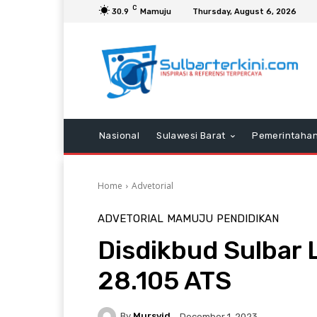
C
30.9
Mamuju
Thursday, August 6, 2026
Nasional
Sulawesi Barat
Pemerintaha
Home
Advetorial
ADVETORIAL
MAMUJU
PENDIDIKAN
Disdikbud Sulbar
28.105 ATS
By
Mursyid
December 1, 2023