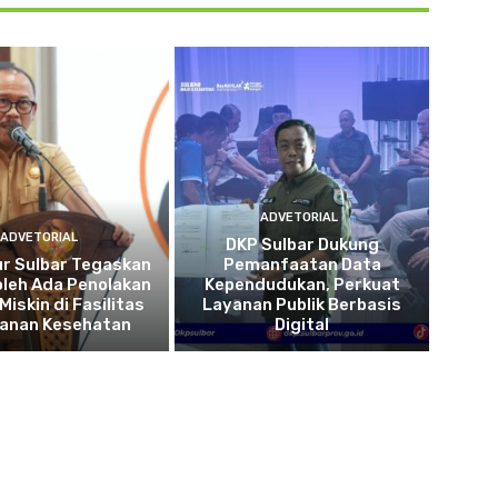
ADVETORIAL
ADVETORIAL
DKP Sulbar Dukung
r Sulbar Tegaskan
Pemanfaatan Data
oleh Ada Penolakan
Kependudukan, Perkuat
Miskin di Fasilitas
Layanan Publik Berbasis
yanan Kesehatan
Digital