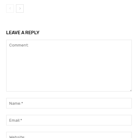
LEAVE A REPLY
Comment:
Na
Ema
Web