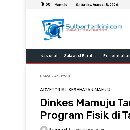
C
25
Mamuju
Saturday, August 8, 2026
Nasional
Sulawesi Barat
Pemerintaha
Home
Advetorial
ADVETORIAL
KESEHATAN
MAMUJU
Dinkes Mamuju T
Program Fisik di 
By
Mursyid
February 5, 2024