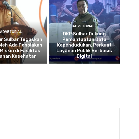
ADVETORIAL
ADVETORIAL
DKP Sulbar Dukung
r Sulbar Tegaskan
Pemanfaatan Data
oleh Ada Penolakan
Kependudukan, Perkuat
Miskin di Fasilitas
Layanan Publik Berbasis
yanan Kesehatan
Digital