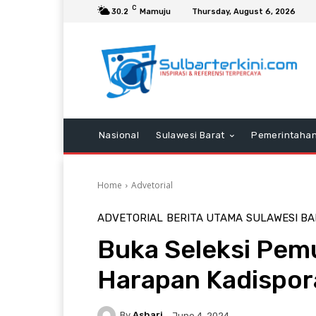
C
30.2
Mamuju
Thursday, August 6, 2026
Nasional
Sulawesi Barat
Pemerintaha
Home
Advetorial
ADVETORIAL
BERITA UTAMA
SULAWESI BA
Buka Seleksi Pemu
Harapan Kadispor
By
Ashari
June 4, 2024