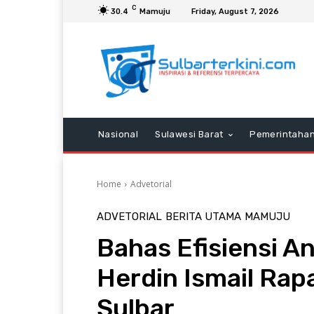
C
30.4
Mamuju
Friday, August 7, 2026
Nasional
Sulawesi Barat
Pemerintaha
Home
Advetorial
ADVETORIAL
BERITA UTAMA
MAMUJU
Bahas Efisiensi A
Herdin Ismail Ra
Sulbar