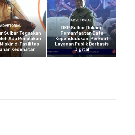
ADVETORIAL
ADVETORIAL
DKP Sulbar Dukung
r Sulbar Tegaskan
Pemanfaatan Data
oleh Ada Penolakan
Kependudukan, Perkuat
Miskin di Fasilitas
Layanan Publik Berbasis
yanan Kesehatan
Digital